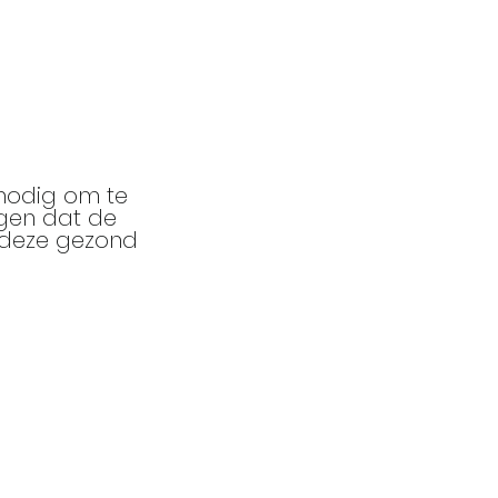
 nodig om te
rgen dat de
t deze gezond