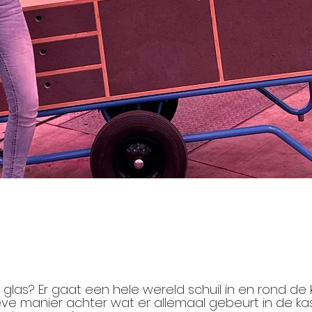
glas? Er gaat een hele wereld schuil in en rond de
eve manier achter wat er allemaal gebeurt in de ka