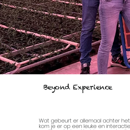
Beyond Experience
Wat gebeurt er allemaal achter het 
kom je er op een leuke en interacti