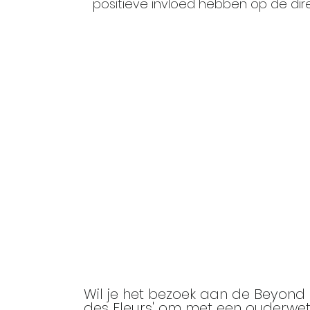
positieve invloed hebben op de di
Wil je het bezoek aan de Beyond
des Fleurs' om met een ouderwet