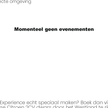
recte omgeving.
Momenteel geen evenementen
 Experience echt speciaal maken? Boek dan v
se Citroen 2CV dwars door het Westland te 