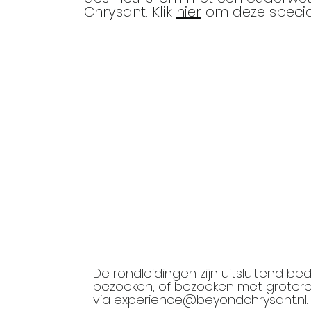
Chrysant. Klik
hier
om deze specia
De rondleidingen zijn uitsluitend be
bezoeken, of bezoeken met grotere
via
experience@beyondchrysant.nl
.